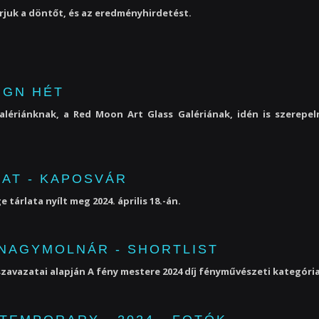
rjuk a döntőt, és az eredményhirdetést.
IGN HÉT
galériánknak, a Red Moon Art Glass Galériának, idén is szerep
AT - KAPOSVÁR
tárlata nyílt meg 2024. április 18.-án.
- NAGYMOLNÁR - SHORTLIST
zavazatai alapján A fény mestere 2024 díj fényművészeti kategória