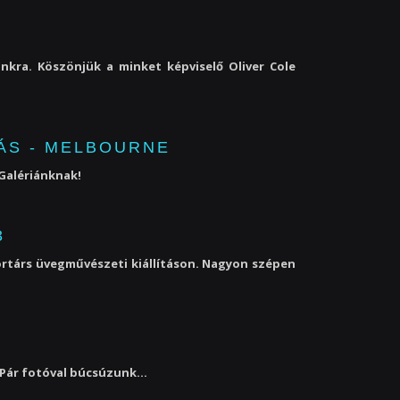
nkra. Köszönjük a minket képviselő Oliver Cole
ÁS - MELBOURNE
 Galériánknak!
3
ortárs üvegművészeti kiállításon. Nagyon szépen
Pár fotóval búcsúzunk...