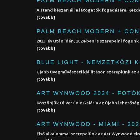
PALM BEACH MODERN + CON
A stand készen áll a látogatók fogadására. Kezd
[tovább]
PALM BEACH MODERN + CONT
2023. év után idén, 2024-ben is szerepelni fogun
[tovább]
BLUE LIGHT - NEMZETKÖZI 
Újabb üvegművészeti kiállításon szereplünk az a
[tovább]
ART WYNWOOD 2024 - FOTÓK
Köszönjük Oliver Cole Galéria az újabb lehetőség
[tovább]
ART WYNWOOD - MIAMI - 202
Első alkalommal szerepelünk az Art Wynwood eln