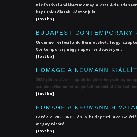
Pár fotóval emlékezünk meg a 2023. évi Budapest 
kaptunk Tőletek. Köszönjük!
[tovább]
BUDAPEST CONTEMPORARY - 
Örömmel értesítünk Benneteket, hogy szepte
Contemporary négy napos rendezvényén.
[tovább]
HOMAGE A NEUMANN KIÁLLÍT
2023 július 22.-én , újabb fényűző helyszínen, az 
született, Neumannt megidéző művekből álló kiállítás
[tovább]
HOMAGE A NEUMANN HIVATA
Fotók a 2023.06.03.-án a budapesti A22 Galér
megnyitásáról.
[tovább]