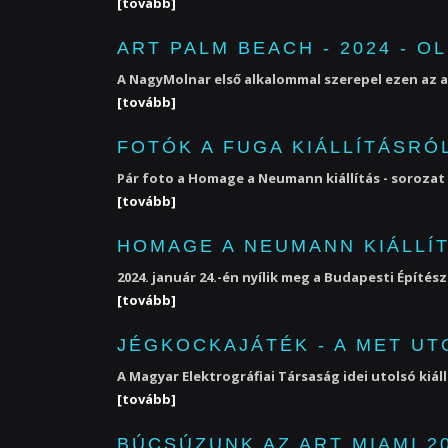
[tovább]
ART PALM BEACH - 2024 - O
A NagyMolnar első alkalommal szerepel ezen az a
[tovább]
FOTÓK A FUGA KIÁLLÍTÁSRÓ
Pár foto a Homage a Neumann kiállítás - sorozat 
[tovább]
HOMAGE A NEUMANN KIÁLLÍT
2024. január 24.-én nyílik meg a Budapesti Építé
[tovább]
JÉGKOCKAJÁTÉK - A MET UT
A Magyar Elektrográfiai Társaság idei utolsó kiál
[tovább]
BÚCSÚZUNK AZ ART MIAMI 2