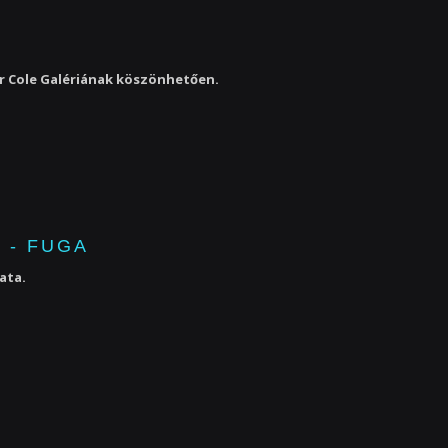
er Cole Galériának köszönhetően.
 - FUGA
lata.