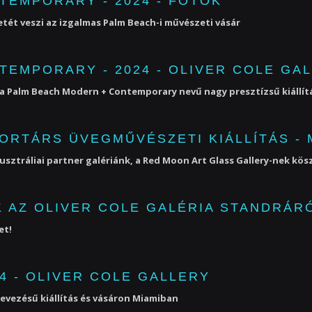
TEMPORARY - 2024 - FOTÓK
etét veszi az izgalmas Palm Beach-i művészeti vásár
EMPORARY - 2024 - OLIVER COLE GA
k a Palm Beach Modern + Contemporary nevű nagy presztízsű kiállítá
KORTÁRS ÜVEGMŰVÉSZETI KIÁLLÍTÁS -
usztráliai partner galériánk, a Red Moon Art Glass Gallery-nek 
 AZ OLIVER COLE GALÉRIA STANDRÁR
et!
4 - OLIVER COLE GALLERY
evezésű kiállítás és vásáron Miamiban