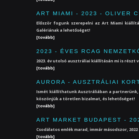
ART MIAMI - 2023 - OLIVER
Először fogunk szerepelni az Art Miami kiállí
Galériának a lehetőséget!
[tovább]
2023 - ÉVES RCAG NEMZETK
2023. év utolsó ausztráliai kiállításán mi is rés
[tovább]
AURORA - AUSZTRÁLIAI KOR
Ismét kiállíthatunk Ausztráliában a partnerünk
köszönjük a töretlen bizalmat, és lehetőséget!
[tovább]
ART MARKET BUDAPEST - 20
Csodálatos emlék marad, immár másodszor, 2022 
[tovább]