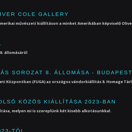
LIVER COLE GALLERY
merikai művészeti kiállításon a minket Amerikában képviselő Oliv
L
8. állomásáról
ÁS SOROZAT 8. ÁLLOMÁSA - BUDAPEST
szeti Központban (FUGA) az országos vándorkiállítás 8. Homage Tár
OLSÓ KÖZÖS KIÁLLÍTÁSA 2023-BAN
lítása, melyen mi is szereplünk két kisebb alkotásunkkal.
023-TÓL