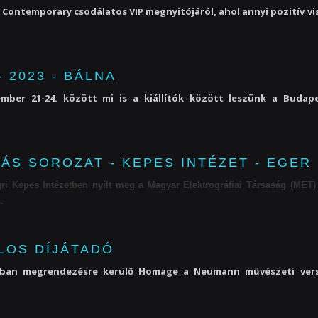
Contemporary csodálatos VIP megnyitójáról, ahol annyi pozitív vi
2023 - BÁLNA
mber 21-24. között mi is a kiállítók között leszünk a Budap
ÁS SOROZAT - KEPES INTÉZET - EGER
egri Kepes Intézetben nyílt meg a Magyar Elektrográfiai Társaság (MET
.
LOS DÍJÁTADÓ
iában megrendezésre kerülő Homage a Neumann művészeti verse