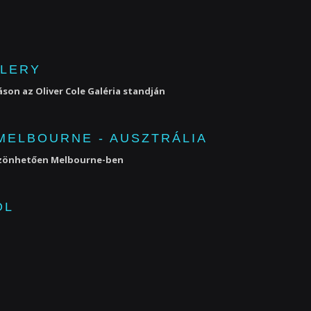
LLERY
son az Oliver Cole Galéria standján
 MELBOURNE - AUSZTRÁLIA
köszönhetően Melbourne-ben
ÓL