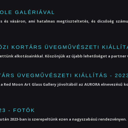
 COLE GALÉRIÁVAL
tás és vásáron, ami hatalmas megtiszteltetés, és dicsőség számu
ÖZI KORTÁRS ÜVEGMŰVÉSZETI KIÁLLÍT
zt vettünk alkotásainkkal. Köszönjük az újabb lehetőséget a partner
TÁRS ÜVEGMŰVÉSZETI KIÁLLÍTÁS - 202
, a Red Moon Art Glass Gallery jóvoltából az AURORA elnevezésű k
23 - FOTÓK
után 2023-ban is szerepeltünk ezen a nagyszabású rendezvényen. 