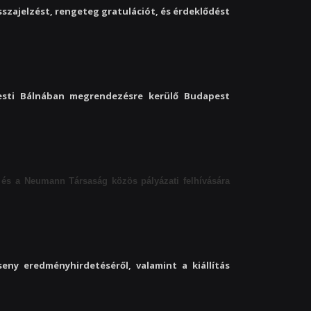
sszajelzést, rengeteg gratulációt, és érdeklődést
esti Bálnában megrendezésre kerülő Budapest
) és a Neumann Társaság közös pályázati felhívására
ny eredményhirdetéséről, valamint a kiállítás