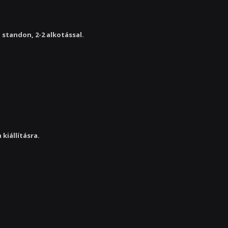
 standon, 2-2 alkotással.
kiállításra.