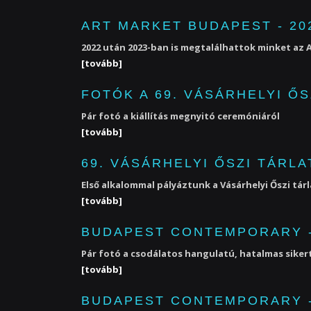
ART MARKET BUDAPEST - 20
2022 után 2023-ban is megtalálhattok minket az A
[tovább]
FOTÓK A 69. VÁSÁRHELYI ŐS
Pár fotó a kiállítás megnyitó ceremóniáról
[tovább]
69. VÁSÁRHELYI ŐSZI TÁRLAT
Első alkalommal pályáztunk a Vásárhelyi Őszi tárl
[tovább]
BUDAPEST CONTEMPORARY -
Pár fotó a csodálatos hangulatú, hatalmas sikert
[tovább]
BUDAPEST CONTEMPORARY - 