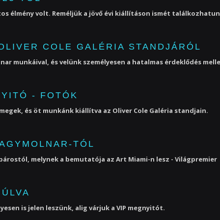
tos élmény volt. Reméljük a jövő évi kiállításon ismét találkozhatun
 OLIVER COLE GALÉRIA STANDJÁRÓL
lnar munkáival, és velünk személyesen a hatalmas érdeklődés melle
NYITÓ - FOTÓK
gek, és öt munkánk kiállítva az Oliver Cole Galéria standjain.
 NAGYMOLNAR-TÓL
párostól, melynek a bemutatója az Art Miami-n lesz - Világpremier
MÚLVA
esen is jelen leszünk, alig várjuk a VIP megnyitót.