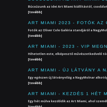
Búcsúzunk az idei Art Miami kiállítástól, csodála
[tovább]
ART MIAMI 2023 - FOTÓK AZ
Fotók az Oliver Cole Galéria standjáról a NagyMo
[tovább]
ART MIAMI - 2023 - VIP MEG
Hihetetlen este, elképesztő művészetkedvelő töme
[tovább]
ART MIAMI - ÚJ LÁTVÁNY A
Egy egészen új látványvilág a NagyMolnar alkotó
[tovább]
ART MIAMI - KEZDÉS 1 HÉT 
Egy hét múlva kezdődik az Art Miami, ahol személy
[tovább]