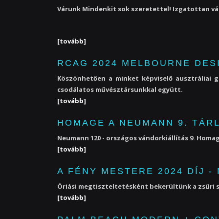
Várunk Mindenkit sok szeretettel! Izgatottan vá
[tovább]
RCAG 2024 MELBOURNE DES
Köszönhetően a minket képviselő ausztráliai 
csodálatos művésztársunkkal együtt.
[tovább]
HOMAGE A NEUMANN 9. TÁRL
Neumann 120 - országos vándorkiállítás 9. Homage 
[tovább]
A FÉNY MESTERE 2024 DÍJ 
Óriási megtiszteltetésként bekerültünk a zsűri s
[tovább]